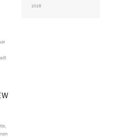
2018
war
adt
IEW
te,
inen