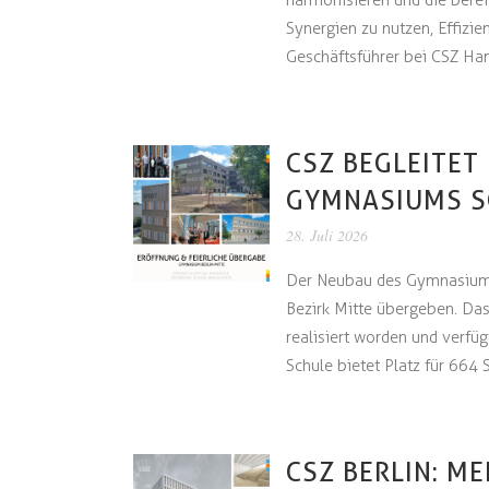
harmonisieren und die berei
Synergien zu nutzen, Effizi
Geschäftsführer bei CSZ Ham
CSZ BEGLEITET
GYMNASIUMS SC
28. Juli 2026
Der Neubau des Gymnasiums 
Bezirk Mitte übergeben. Da
realisiert worden und verfü
Schule bietet Platz für 664 S
CSZ BERLIN: M