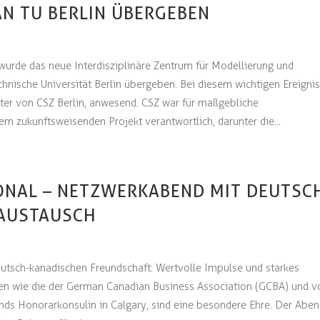
N TU BERLIN ÜBERGEBEN
urde das neue Interdisziplinäre Zentrum für Modellierung und
chnische Universität Berlin übergeben. Bei diesem wichtigen Ereigni
er von CSZ Berlin, anwesend. CSZ war für maßgebliche
em zukunftsweisenden Projekt verantwortlich, darunter die...
ONAL – NETZWERKABEND MIT DEUTSC
AUSTAUSCH
utsch-kanadischen Freundschaft: Wertvolle Impulse und starkes
gen wie die der German Canadian Business Association (GCBA) und v
nds Honorarkonsulin in Calgary, sind eine besondere Ehre. Der Aben