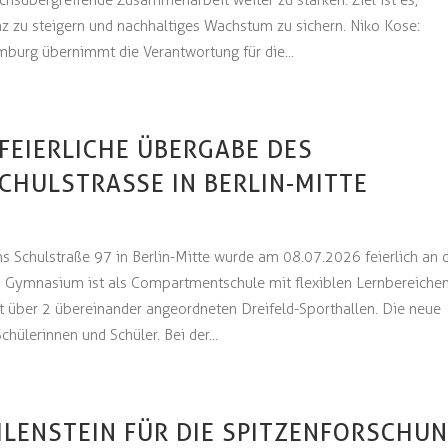
chsübergreifende Zusammenarbeit weiter zu stärken. Ziel ist es,
enz zu steigern und nachhaltiges Wachstum zu sichern. Niko Kose:
burg übernimmt die Verantwortung für die...
 FEIERLICHE ÜBERGABE DES
HULSTRASSE IN BERLIN-MITTE
Schulstraße 97 in Berlin-Mitte wurde am 08.07.2026 feierlich an 
s Gymnasium ist als Compartmentschule mit flexiblen Lernbereiche
gt über 2 übereinander angeordneten Dreifeld-Sporthallen. Die neue
chülerinnen und Schüler. Bei der...
EILENSTEIN FÜR DIE SPITZENFORSCHUN