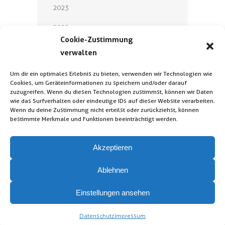
2023
2022
Cookie-Zustimmung
2021
verwalten
2020
Um dir ein optimales Erlebnis zu bieten, verwenden wir Technologien wie
Cookies, um Geräteinformationen zu speichern und/oder darauf
2019
zuzugreifen. Wenn du diesen Technologien zustimmst, können wir Daten
wie das Surfverhalten oder eindeutige IDs auf dieser Website verarbeiten.
2018
Wenn du deine Zustimmung nicht erteilst oder zurückziehst, können
bestimmte Merkmale und Funktionen beeinträchtigt werden.
Akzeptieren
Ablehnen
Kontakt
Impressum
Einstellungen ansehen
Datenschutz
Folgen Sie uns auf LinkedIn
/ Xing
Datenschutz
Impressum