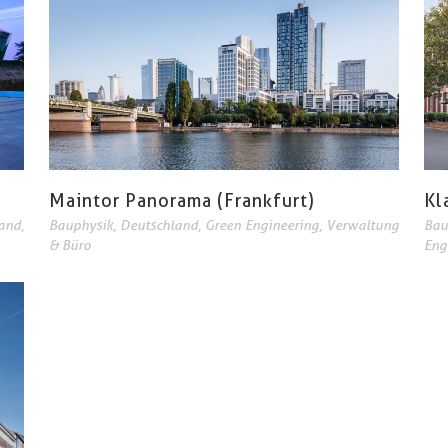
Maintor Panorama (Frankfurt)
Kl
and
,
Bauphysik
,
Deutschland
,
Green Engineering
,
Verwaltung
Bau
& Büro
Eng