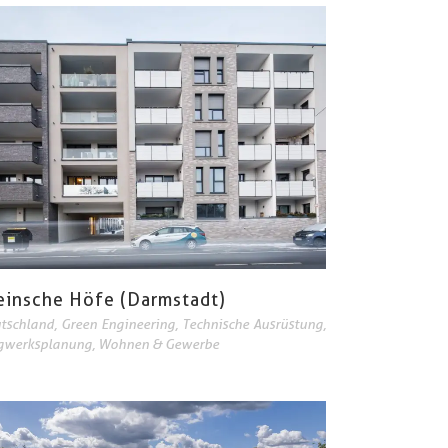
einsche Höfe (Darmstadt)
tschland
,
Green Engineering
,
Technische Ausrüstung
,
gwerksplanung
,
Wohnen & Gewerbe