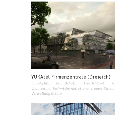
YUKAtel Firmenzentrale (Dreieich)
Bauphysik
,
Brandschutz
,
Deutschland
,
G
Engineering
,
Technische Ausrüstung
,
Tragwerksplan
Verwaltung & Büro