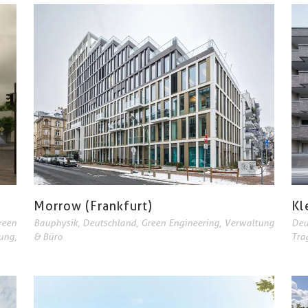
Morrow (Frankfurt)
Kl
reen
Bauphysik
,
Deutschland
,
Green Engineering
,
Verwaltung
Deu
ung
,
& Büro
Tra