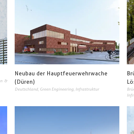
Neubau der Hauptfeuerwehrwache
Br
n &
(Düren)
Lö
Deutschland
,
Green Engineering
,
Infrastruktur
Brü
Inf