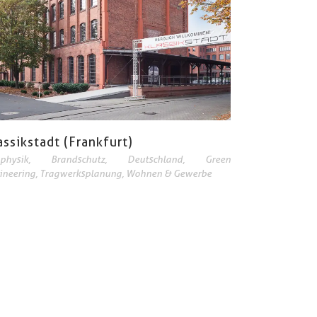
assikstadt (Frankfurt)
physik
,
Brandschutz
,
Deutschland
,
Green
ineering
,
Tragwerksplanung
,
Wohnen & Gewerbe