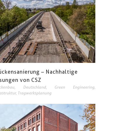
ückensanierung – Nachhaltige
sungen von CSZ
ckenbau
,
Deutschland
,
Green Engineering
,
rastruktur
,
Tragwerksplanung