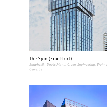
The Spin (Frankfurt)
Bauphysik
,
Deutschland
,
Green Engineering
,
Wohne
Gewerbe