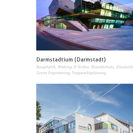
Darmstadtium (Darmstadt)
Bauphysik
,
Bildung & Kultur
,
Brandschutz
,
Deutschl
Green Engineering
,
Tragwerksplanung