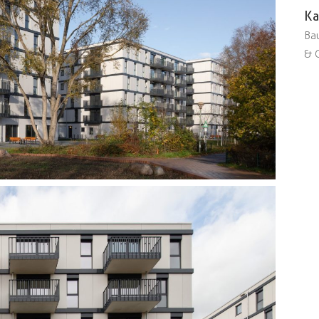
Ka
Ba
& 