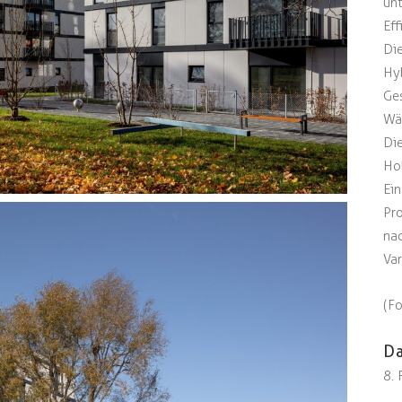
unt
Eff
Di
Hyb
Ge
Wä
Di
Ho
Ei
Pr
na
Va
(F
D
8.