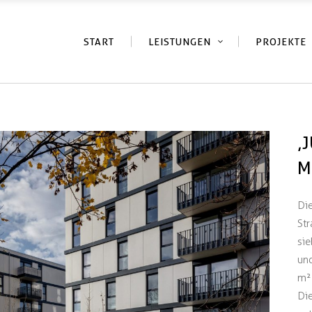
START
LEISTUNGEN
PROJEKTE
‚
M
Di
Str
si
un
m²
Die