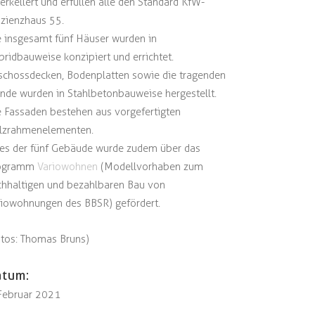
erkellert und erfüllen alle den Standard KfW-
izienzhaus 55.
e insgesamt fünf Häuser wurden in
ridbauweise konzipiert und errichtet.
schossdecken, Bodenplatten sowie die tragenden
nde wurden in Stahlbetonbauweise hergestellt.
e Fassaden bestehen aus vorgefertigten
lzrahmenelementen.
nes der fünf Gebäude wurde zudem über das
ogramm
Variowohnen
(Modellvorhaben zum
chhaltigen und bezahlbaren Bau von
riowohnungen des BBSR) gefördert.
otos: Thomas Bruns)
atum:
 Februar 2021