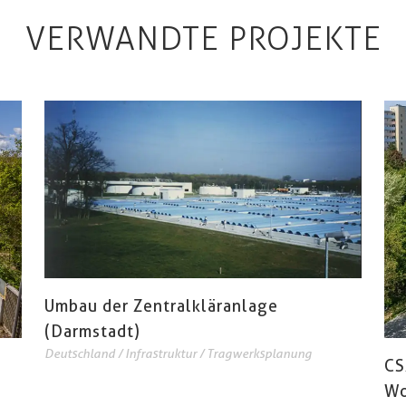
VERWANDTE PROJEKTE
Umbau der Zentralkläranlage
(Darmstadt)
Deutschland
/
Infrastruktur
/
Tragwerksplanung
CS
Wo