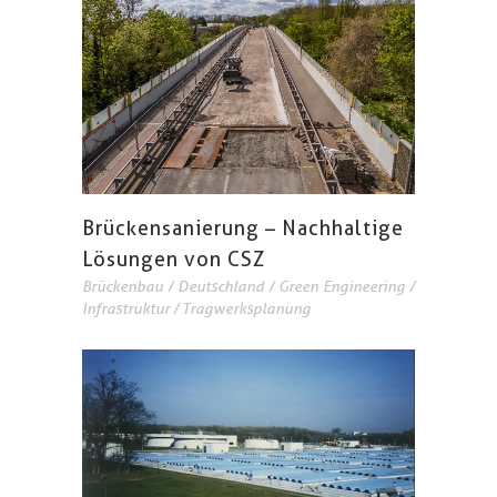
Brückensanierung – Nachhaltige
Lösungen von CSZ
Brückenbau
/
Deutschland
/
Green Engineering
/
Infrastruktur
/
Tragwerksplanung