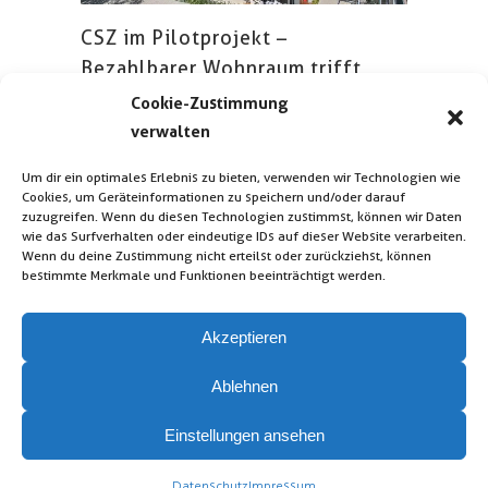
CSZ im Pilotprojekt –
Bezahlbarer Wohnraum trifft
Sicherheit (Fürth)
Cookie-Zustimmung
Brandschutz
/
Deutschland
/
Wohnen & Gewerbe
verwalten
Um dir ein optimales Erlebnis zu bieten, verwenden wir Technologien wie
Cookies, um Geräteinformationen zu speichern und/oder darauf
zuzugreifen. Wenn du diesen Technologien zustimmst, können wir Daten
wie das Surfverhalten oder eindeutige IDs auf dieser Website verarbeiten.
Wenn du deine Zustimmung nicht erteilst oder zurückziehst, können
bestimmte Merkmale und Funktionen beeinträchtigt werden.
Akzeptieren
Ablehnen
Kontakt
Impressum
Einstellungen ansehen
Datenschutz
Folgen Sie uns auf LinkedIn
/ Xing
Datenschutz
Impressum