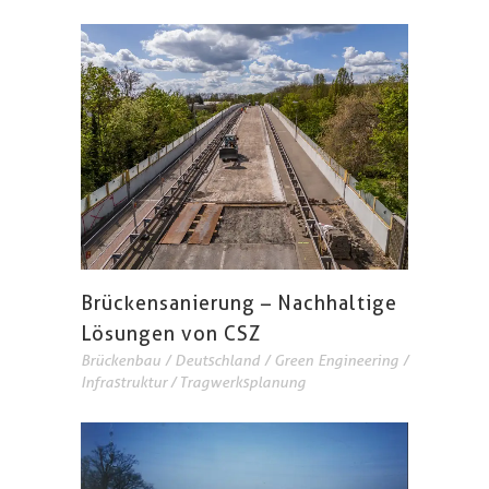
Brückensanierung – Nachhaltige
Lösungen von CSZ
Brückenbau
/
Deutschland
/
Green Engineering
/
Infrastruktur
/
Tragwerksplanung