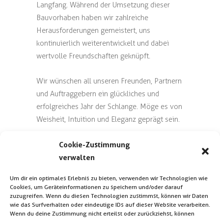
Langfang. Während der Umsetzung dieser
Bauvorhaben haben wir zahlreiche
Herausforderungen gemeistert, uns
kontinuierlich weiterentwickelt und dabei
wertvolle Freundschaften geknüpft.
Wir wünschen all unseren Freunden, Partnern
und Auftraggebern ein glückliches und
erfolgreiches Jahr der Schlange. Möge es von
Weisheit, Intuition und Eleganz geprägt sein.
Apropos Eleganz: Am kommenden
Cookie-Zustimmung
Donnerstag laden wir Sie dazu ein, unsere
verwalten
„CSZeitreise“ zu entdecken – ein
Um dir ein optimales Erlebnis zu bieten, verwenden wir Technologien wie
architektonischer Hingucker aus China
Cookies, um Geräteinformationen zu speichern und/oder darauf
erwartet Sie!
zuzugreifen. Wenn du diesen Technologien zustimmst, können wir Daten
wie das Surfverhalten oder eindeutige IDs auf dieser Website verarbeiten.
Wenn du deine Zustimmung nicht erteilst oder zurückziehst, können