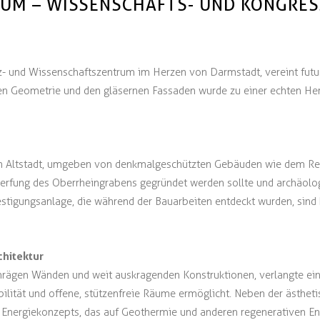
TIUM – WISSENSCHAFTS- UND KONGRE
- und Wissenschaftszentrum im Herzen von Darmstadt, vereint futuri
en Geometrie und den gläsernen Fassaden wurde zu einer echten Hera
hen Altstadt, umgeben von denkmalgeschützten Gebäuden wie dem Re
erfung des Oberrheingrabens gegründet werden sollte und archäolog
estigungsanlage, die während der Bauarbeiten entdeckt wurden, sind 
hitektur
hrägen Wänden und weit auskragenden Konstruktionen, verlangte ein
abilität und offene, stützenfreie Räume ermöglicht. Neben der ästhet
 Energiekonzepts, das auf Geothermie und anderen regenerativen Ene