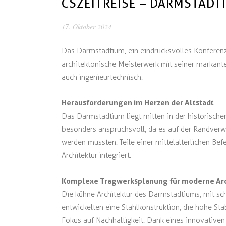
CSZEITREISE – DARMSTAD
17. Oktober 2024
Das Darmstadtium, ein eindrucksvolles Konferenz
architektonische Meisterwerk mit seiner markant
auch ingenieurtechnisch.
Herausforderungen im Herzen der Altstadt
Das Darmstadtium liegt mitten in der historisc
besonders anspruchsvoll, da es auf der Randverw
werden mussten. Teile einer mittelalterlichen Bef
Architektur integriert.
Komplexe Tragwerksplanung für moderne Arc
Die kühne Architektur des Darmstadtiums, mit sc
entwickelten eine Stahlkonstruktion, die hohe St
Fokus auf Nachhaltigkeit. Dank eines innovativen