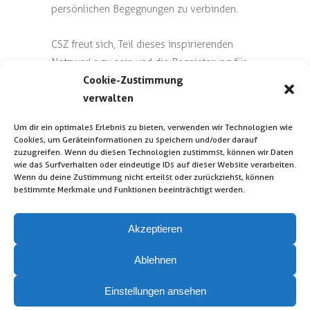
persönlichen Begegnungen zu verbinden.
CSZ freut sich, Teil dieses inspirierenden
Netzwerks zu sein und die Begeisterung für
Cookie-Zustimmung
Baukultur gemeinsam mit dem MAIV
verwalten
Darmstadt weiterzutragen.
Um dir ein optimales Erlebnis zu bieten, verwenden wir Technologien wie
MAIV-Darmstadt
Cookies, um Geräteinformationen zu speichern und/oder darauf
#GemeinsamZukunftBauen
zuzugreifen. Wenn du diesen Technologien zustimmst, können wir Daten
wie das Surfverhalten oder eindeutige IDs auf dieser Website verarbeiten.
Wenn du deine Zustimmung nicht erteilst oder zurückziehst, können
bestimmte Merkmale und Funktionen beeinträchtigt werden.
Akzeptieren
Ablehnen
Kontakt
Impressum
Einstellungen ansehen
Datenschutz